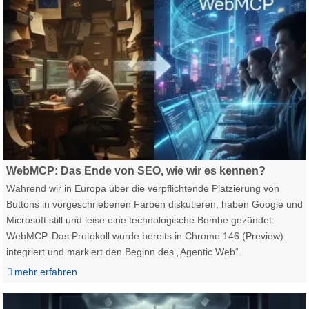
WebMCP Bürokratie Fortschritt Website SEO AEO KI
WebMCP: Das Ende von SEO, wie wir es kennen?
Während wir in Europa über die verpflichtende Platzierung von
Buttons in vorgeschriebenen Farben diskutieren, haben Google und
Microsoft still und leise eine technologische Bombe gezündet:
WebMCP. Das Protokoll wurde bereits in Chrome 146 (Preview)
integriert und markiert den Beginn des „Agentic Web“.
mehr erfahren