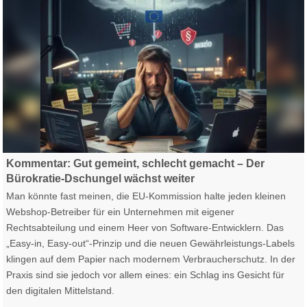
Gesetzliche Gängelung EU Recht Mittelstand Weshop Onlineshop
Kommentar: Gut gemeint, schlecht gemacht – Der
Bürokratie-Dschungel wächst weiter
Man könnte fast meinen, die EU-Kommission halte jeden kleinen
Webshop-Betreiber für ein Unternehmen mit eigener
Rechtsabteilung und einem Heer von Software-Entwicklern. Das
„Easy-in, Easy-out“-Prinzip und die neuen Gewährleistungs-Labels
klingen auf dem Papier nach modernem Verbraucherschutz. In der
Praxis sind sie jedoch vor allem eines: ein Schlag ins Gesicht für
den digitalen Mittelstand.